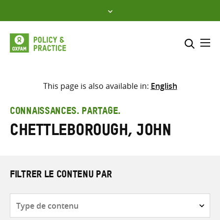
Skip
to
content
Me
Inclure
Sélectionner l’emplacement d
This page is also available in:
English
RECHERCHER
Saisir
CONNAISSANCES. PARTAGE.
les
Chettleborough, John
termes
de
recherche
FILTRER LE CONTENU PAR
Type
de