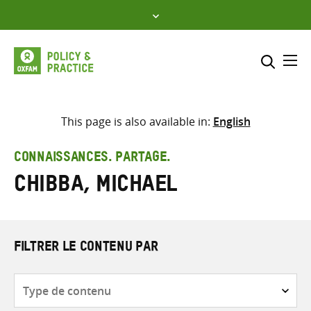
Skip
to
content
Me
Inclure
Sélectionner l’emplacement d
This page is also available in:
English
RECHERCHER
Saisir
CONNAISSANCES. PARTAGE.
les
Chibba, Michael
termes
de
recherche
FILTRER LE CONTENU PAR
Type
de