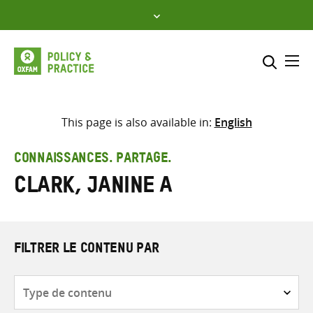
Skip
to
content
Me
Inclure
Sélectionner l’emplacement d
This page is also available in:
English
RECHERCHER
Saisir
CONNAISSANCES. PARTAGE.
les
Clark, Janine A
termes
de
recherche
FILTRER LE CONTENU PAR
Type
de