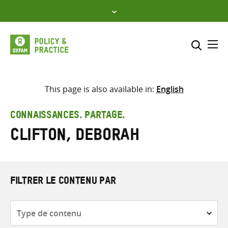
Skip
to
content
Me
Inclure
Sélectionner l’emplacement d
This page is also available in:
English
RECHERCHER
Saisir
CONNAISSANCES. PARTAGE.
les
Clifton, Deborah
termes
de
recherche
FILTRER LE CONTENU PAR
Type
de