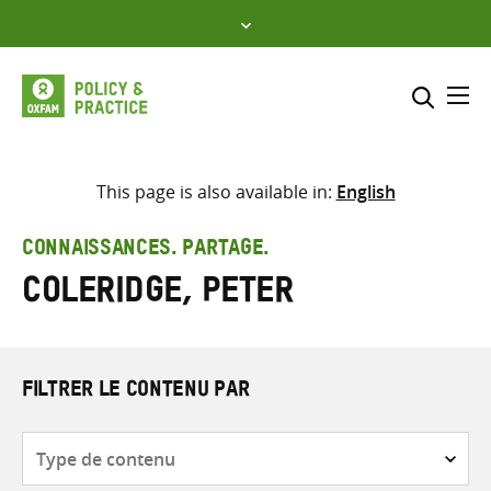
Skip
to
content
Me
Inclure
Sélectionner l’emplacement d
This page is also available in:
English
RECHERCHER
Saisir
CONNAISSANCES. PARTAGE.
les
Coleridge, Peter
termes
de
recherche
FILTRER LE CONTENU PAR
Type
de