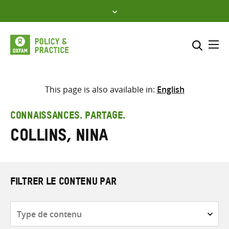
Skip
to
content
Me
Inclure
Sélectionner l’emplacement d
This page is also available in:
English
RECHERCHER
Saisir
CONNAISSANCES. PARTAGE.
les
Collins, Nina
termes
de
recherche
FILTRER LE CONTENU PAR
Type
de