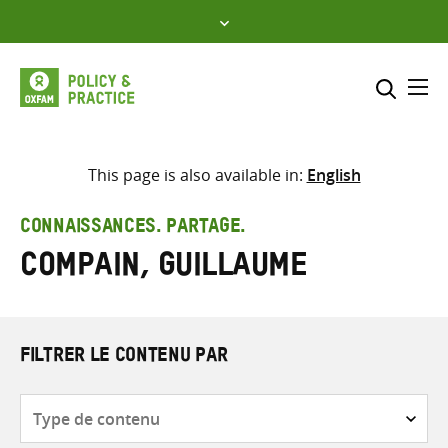
Skip
to
content
Me
Inclure
Sélectionner l’emplacement d
This page is also available in:
English
RECHERCHER
Saisir
CONNAISSANCES. PARTAGE.
les
Compain, Guillaume
termes
de
recherche
FILTRER LE CONTENU PAR
Type
de