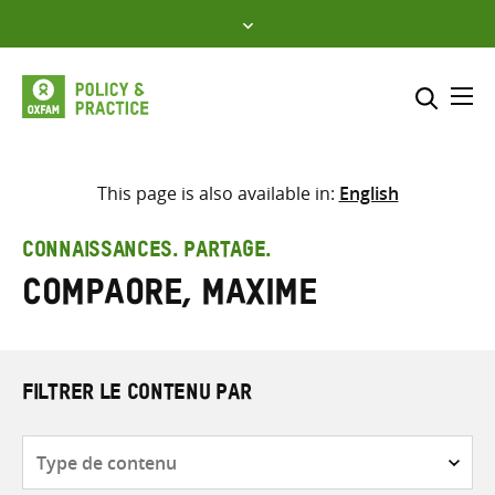
Skip
to
content
Me
Inclure
Sélectionner l’emplacement d
This page is also available in:
English
RECHERCHER
Saisir
CONNAISSANCES. PARTAGE.
les
Compaore, Maxime
termes
de
recherche
FILTRER LE CONTENU PAR
Type
de