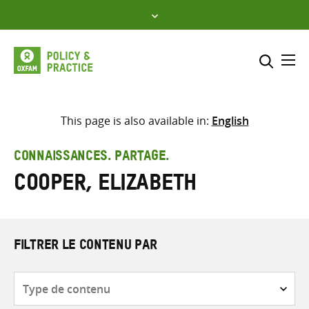
Skip
to
content
Me
Inclure
Sélectionner l’emplacement d
This page is also available in:
English
RECHERCHER
Saisir
CONNAISSANCES. PARTAGE.
les
Cooper, Elizabeth
termes
de
recherche
FILTRER LE CONTENU PAR
Type
de