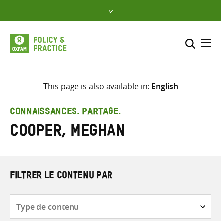
Skip
to
content
Me
Inclure
Sélectionner l’emplacement d
This page is also available in:
English
RECHERCHER
Saisir
CONNAISSANCES. PARTAGE.
les
Cooper, Meghan
termes
de
recherche
FILTRER LE CONTENU PAR
Type
de