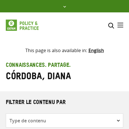
Skip
to
content
Me
Inclure
Sélectionner l’emplacement d
This page is also available in:
English
RECHERCHER
Saisir
CONNAISSANCES. PARTAGE.
les
Córdoba, Diana
termes
de
recherche
FILTRER LE CONTENU PAR
Type
de