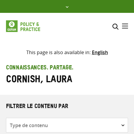
Skip
to
content
Me
Inclure
Sélectionner l’emplacement d
This page is also available in:
English
RECHERCHER
Saisir
CONNAISSANCES. PARTAGE.
les
Cornish, Laura
termes
de
recherche
FILTRER LE CONTENU PAR
Type
de