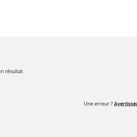
recherche
ressources
n résultat
Une erreur ?
Avertisse