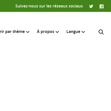
Suivez-nous sur les réseaux sociaux
Twitter
Faceb
rir par thème
À propos
Langue
English
e recherche
R