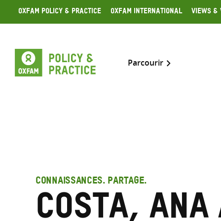
Skip
Oxfam Policy & Practice
Oxfam International
Views & 
to
content
Parcourir
CONNAISSANCES. PARTAGE.
Costa, Ana 