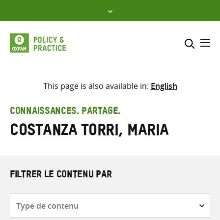
Skip
to
content
Me
Inclure
Sélectionner l’emplacement d
This page is also available in:
English
RECHERCHER
Saisir
CONNAISSANCES. PARTAGE.
les
Costanza Torri, Maria
termes
de
recherche
FILTRER LE CONTENU PAR
Type
de