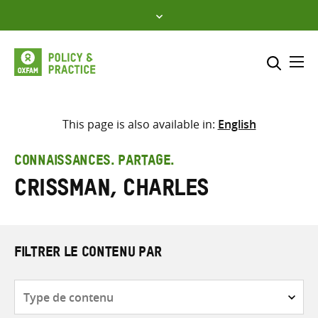
Skip
to
content
Me
Inclure
Sélectionner l’emplacement d
This page is also available in:
English
RECHERCHER
Saisir
CONNAISSANCES. PARTAGE.
les
Crissman, Charles
termes
de
recherche
FILTRER LE CONTENU PAR
Type
de