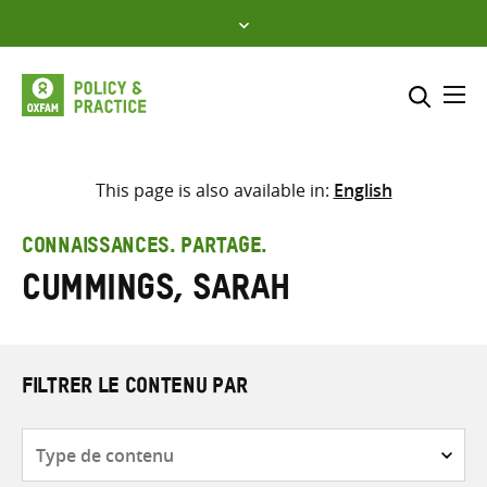
Skip
to
content
Me
Inclure
Sélectionner l’emplacement d
This page is also available in:
English
RECHERCHER
Saisir
CONNAISSANCES. PARTAGE.
les
Cummings, Sarah
termes
de
recherche
FILTRER LE CONTENU PAR
Type
de