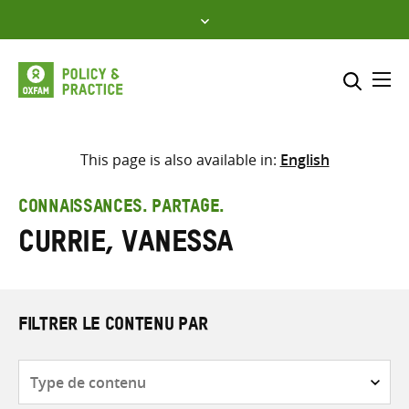
Skip
to
content
Me
Inclure
Sélectionner l’emplacement d
This page is also available in:
English
RECHERCHER
Saisir
CONNAISSANCES. PARTAGE.
les
Currie, Vanessa
termes
de
recherche
FILTRER LE CONTENU PAR
Type
de