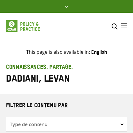
Skip
to
content
Me
Inclure
Sélectionner l’emplacement d
This page is also available in:
English
RECHERCHER
Saisir
CONNAISSANCES. PARTAGE.
les
Dadiani, Levan
termes
de
recherche
FILTRER LE CONTENU PAR
Type
de