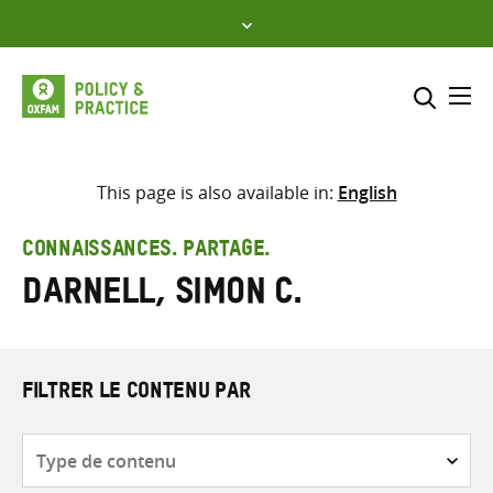
Skip
to
content
Me
Inclure
Sélectionner l’emplacement d
This page is also available in:
English
RECHERCHER
Saisir
CONNAISSANCES. PARTAGE.
les
Darnell, Simon C.
termes
de
recherche
FILTRER LE CONTENU PAR
Type
de