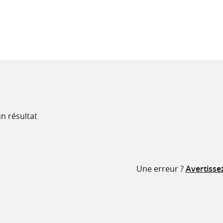
recherche
ressources
n résultat
Une erreur ?
Avertisse