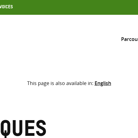
Voices
Parcou
Inclure
This page is also available in:
English
Sélectionner l’emplacement d
RECHERCHE
Saisir
les
termes
cques
de