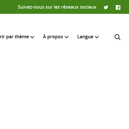
Suivez-nous sur les réseaux sociaux
Twitter
Faceb
rir par thème
À propos
Langue
English
e recherche
R