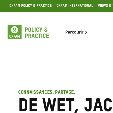
Skip
Oxfam Policy & Practice
Oxfam International
Views & 
to
content
Parcourir
CONNAISSANCES. PARTAGE.
de Wet, Ja