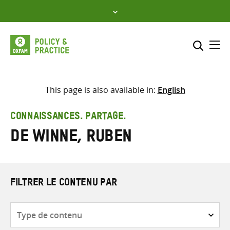
Skip
to
content
Me
Inclure
Sélectionner l’emplacement d
This page is also available in:
English
RECHERCHER
Saisir
CONNAISSANCES. PARTAGE.
les
De Winne, Ruben
termes
de
recherche
FILTRER LE CONTENU PAR
Type
de