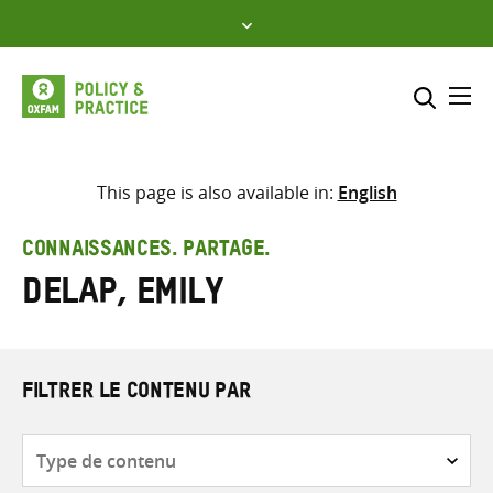
Skip
to
content
Me
Inclure
Sélectionner l’emplacement d
This page is also available in:
English
RECHERCHER
Saisir
CONNAISSANCES. PARTAGE.
les
Delap, Emily
termes
de
recherche
FILTRER LE CONTENU PAR
Type
de