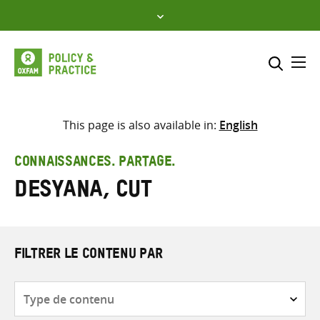
Skip
to
content
Me
Inclure
Sélectionner l’emplacement d
This page is also available in:
English
RECHERCHER
Saisir
CONNAISSANCES. PARTAGE.
les
Desyana, Cut
termes
de
recherche
FILTRER LE CONTENU PAR
Type
de