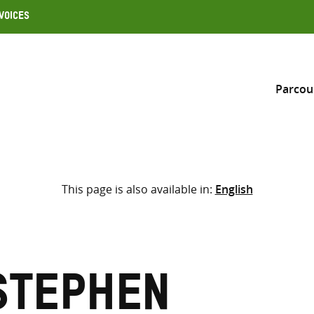
Voices
Parcou
Inclure
This page is also available in:
English
Sélectionner l’emplacement d
RECHERCHE
Saisir
les
termes
Stephen
de