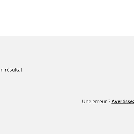
recherche
ressources
n résultat
Une erreur ?
Avertisse