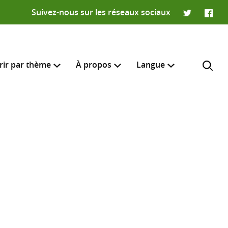
Suivez-nous sur les réseaux sociaux
Twitter
Faceb
rir par thème
À propos
Langue
English
e recherche
R