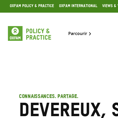
Skip
Oxfam Policy & Practice
Oxfam International
Views & 
to
content
Parcourir
CONNAISSANCES. PARTAGE.
Devereux, 