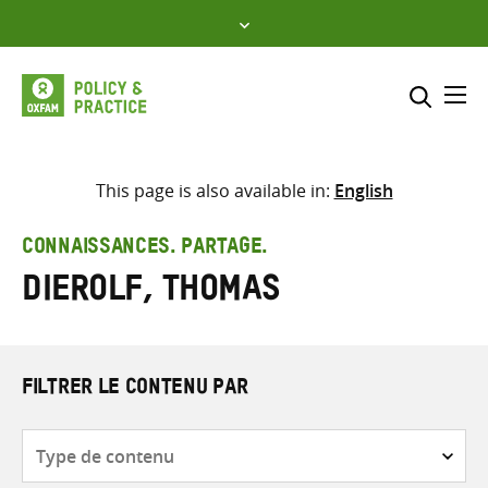
Skip
to
content
Me
Inclure
Sélectionner l’emplacement d
This page is also available in:
English
RECHERCHER
Saisir
CONNAISSANCES. PARTAGE.
les
Dierolf, Thomas
termes
de
recherche
FILTRER LE CONTENU PAR
Type
de