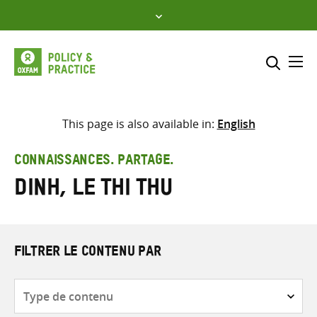
Skip
to
content
Me
Inclure
Sélectionner l’emplacement d
This page is also available in:
English
RECHERCHER
Saisir
CONNAISSANCES. PARTAGE.
les
Dinh, Le Thi Thu
termes
de
recherche
FILTRER LE CONTENU PAR
Type
de