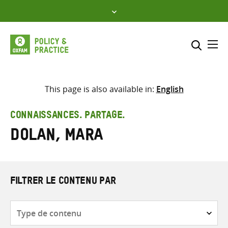
Skip
to
content
Me
Inclure
Sélectionner l’emplacement d
This page is also available in:
English
RECHERCHER
Saisir
CONNAISSANCES. PARTAGE.
les
Dolan, Mara
termes
de
recherche
FILTRER LE CONTENU PAR
Type
de