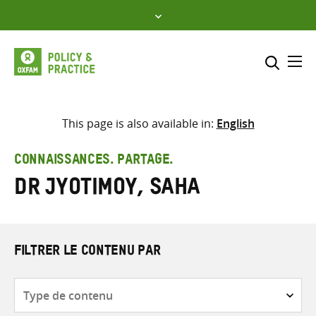
Skip
to
content
Me
Inclure
Sélectionner l’emplacement d
This page is also available in:
English
RECHERCHER
Saisir
CONNAISSANCES. PARTAGE.
les
Dr Jyotimoy, Saha
termes
de
recherche
FILTRER LE CONTENU PAR
Type
de