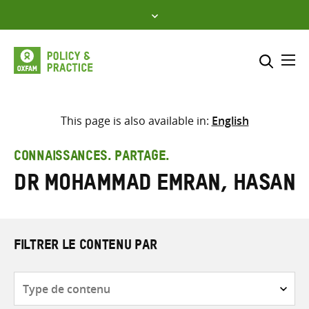
Skip
to
content
Me
Inclure
Sélectionner l’emplacement d
This page is also available in:
English
RECHERCHER
Saisir
CONNAISSANCES. PARTAGE.
les
Dr Mohammad Emran, Hasan
termes
de
recherche
FILTRER LE CONTENU PAR
Type
de