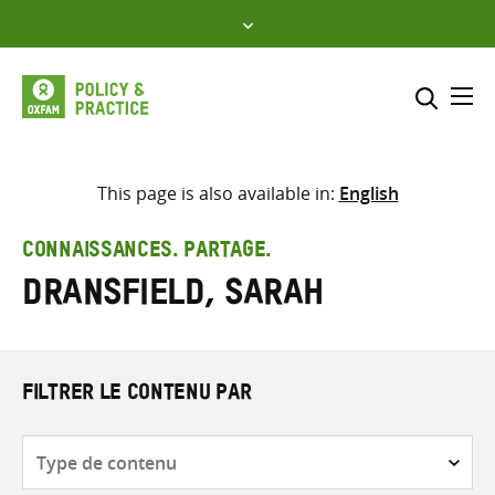
Skip
to
content
Me
Inclure
Sélectionner l’emplacement d
This page is also available in:
English
RECHERCHER
Saisir
CONNAISSANCES. PARTAGE.
les
Dransfield, Sarah
termes
de
recherche
FILTRER LE CONTENU PAR
Type
de