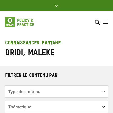
Skip
to
content
Me
Inclure
Sélectionner l’emplacement d
CONNAISSANCES. PARTAGE.
Dridi, Maleke
RECHERCHER
Saisir
les
termes
de
FILTRER LE CONTENU PAR
recherche
Type
de
contenu
Thématique