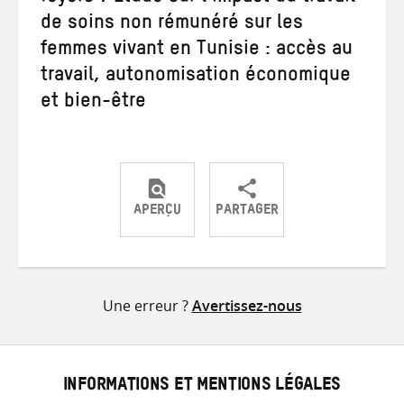
de soins non rémunéré sur les
femmes vivant en Tunisie : accès au
travail, autonomisation économique
et bien-être
APERÇU
PARTAGER
Partager
Partager
Partager
sur
sur
par
Twitter
Facebook
e-
Une erreur ?
Avertissez-nous
mail
INFORMATIONS ET MENTIONS LÉGALES