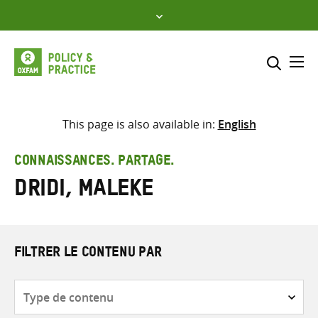
Skip
to
content
Me
Inclure
Sélectionner l’emplacement d
This page is also available in:
English
RECHERCHER
Saisir
CONNAISSANCES. PARTAGE.
les
Dridi, Maleke
termes
de
recherche
FILTRER LE CONTENU PAR
Type
de