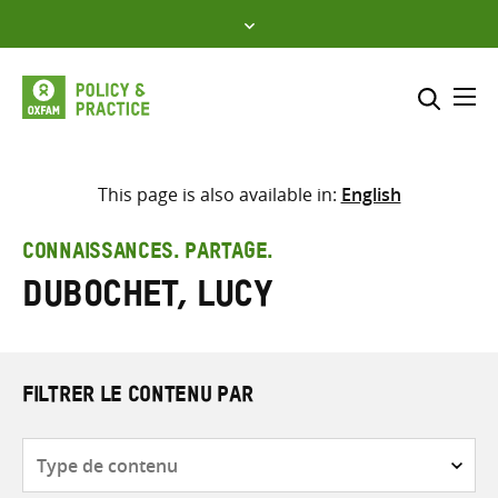
Skip
to
content
Me
Inclure
Sélectionner l’emplacement d
This page is also available in:
English
RECHERCHER
Saisir
CONNAISSANCES. PARTAGE.
les
Dubochet, Lucy
termes
de
recherche
FILTRER LE CONTENU PAR
Type
de