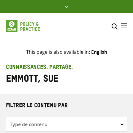
Skip
to
content
Me
Inclure
Sélectionner l’emplacement d
This page is also available in:
English
RECHERCHER
Saisir
CONNAISSANCES. PARTAGE.
les
Emmott, Sue
termes
de
recherche
FILTRER LE CONTENU PAR
Type
de