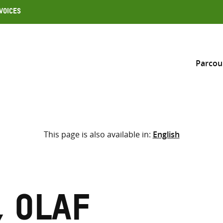
Voices
Parcou
Inclure
This page is also available in:
English
Sélectionner l’emplacement d
RECHERCHE
Saisir
les
termes
, Olaf
de