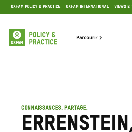
Skip
Oxfam Policy & Practice
Oxfam International
Views & 
to
content
Parcourir
CONNAISSANCES. PARTAGE.
Errenstein