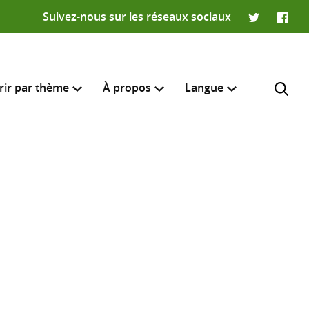
Suivez-nous sur les réseaux sociaux
Twitter
Faceb
rir par thème
À propos
Langue
English
e recherche
R