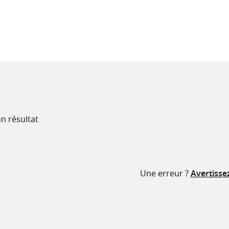
recherche
ressources
n résultat
Une erreur ?
Avertisse