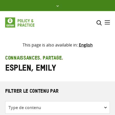
Skip
to
content
Me
Inclure
Sélectionner l’emplacement d
This page is also available in:
English
RECHERCHER
Saisir
CONNAISSANCES. PARTAGE.
les
Esplen, Emily
termes
de
recherche
FILTRER LE CONTENU PAR
Type
de