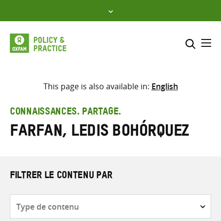
Skip
to
content
Me
Inclure
Sélectionner l’emplacement d
This page is also available in:
English
RECHERCHER
Saisir
CONNAISSANCES. PARTAGE.
les
Farfan, Ledis Bohórquez
termes
de
recherche
FILTRER LE CONTENU PAR
Type
de