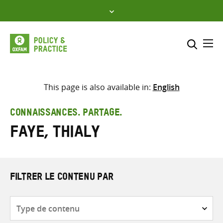
Skip
to
content
Me
Inclure
Sélectionner l’emplacement d
This page is also available in:
English
RECHERCHER
Saisir
CONNAISSANCES. PARTAGE.
les
Faye, Thialy
termes
de
recherche
FILTRER LE CONTENU PAR
Type
de