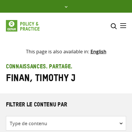
Skip
to
content
Me
Inclure
Sélectionner l’emplacement d
This page is also available in:
English
RECHERCHER
Saisir
CONNAISSANCES. PARTAGE.
les
Finan, Timothy J
termes
de
recherche
FILTRER LE CONTENU PAR
Type
de