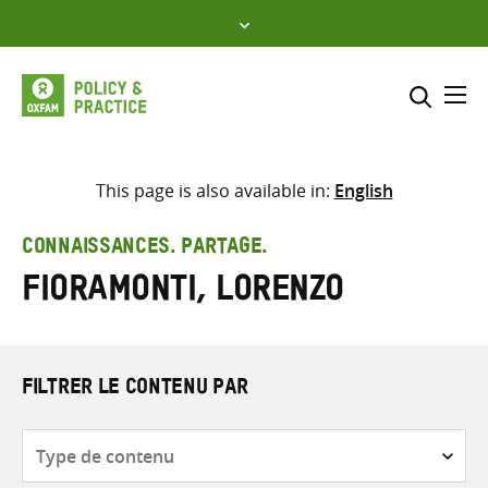
Skip
to
content
Me
Inclure
Sélectionner l’emplacement d
This page is also available in:
English
RECHERCHER
Saisir
CONNAISSANCES. PARTAGE.
les
Fioramonti, Lorenzo
termes
de
recherche
FILTRER LE CONTENU PAR
Type
de