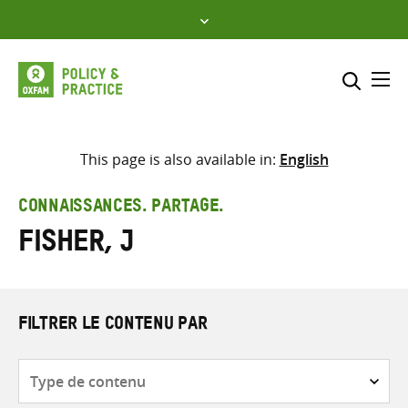
Skip
to
content
Me
Inclure
Sélectionner l’emplacement d
This page is also available in:
English
RECHERCHER
Saisir
CONNAISSANCES. PARTAGE.
les
Fisher, J
termes
de
recherche
FILTRER LE CONTENU PAR
Type
de