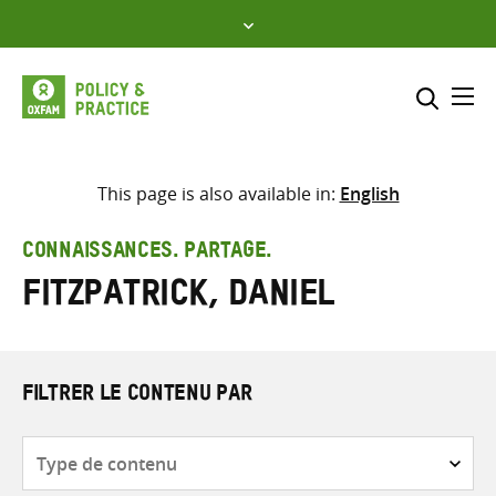
Skip
to
content
Me
Inclure
Sélectionner l’emplacement d
This page is also available in:
English
RECHERCHER
Saisir
CONNAISSANCES. PARTAGE.
les
Fitzpatrick, Daniel
termes
de
recherche
FILTRER LE CONTENU PAR
Type
de