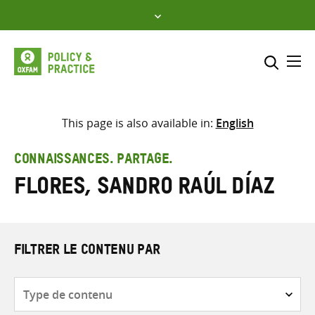
Skip
to
content
Me
Inclure
Sélectionner l’emplacement d
This page is also available in:
English
RECHERCHER
Saisir
CONNAISSANCES. PARTAGE.
les
Flores, Sandro Raúl Díaz
termes
de
recherche
FILTRER LE CONTENU PAR
Type
de