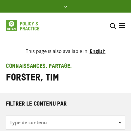
Skip
to
content
Me
Inclure
Sélectionner l’emplacement d
This page is also available in:
English
RECHERCHER
Saisir
CONNAISSANCES. PARTAGE.
les
Forster, Tim
termes
de
recherche
FILTRER LE CONTENU PAR
Type
de