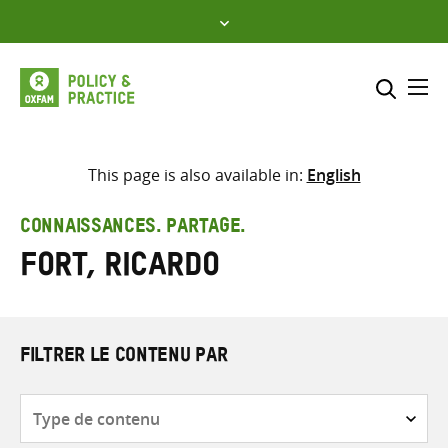
Skip
to
content
Me
Inclure
Sélectionner l’emplacement d
This page is also available in:
English
RECHERCHER
Saisir
CONNAISSANCES. PARTAGE.
les
Fort, Ricardo
termes
de
recherche
FILTRER LE CONTENU PAR
Type
de