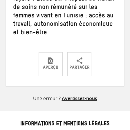
de soins non rémunéré sur les
femmes vivant en Tunisie : accès au
travail, autonomisation économique
et bien-être
APERÇU
PARTAGER
Partager
Partager
Partager
sur
sur
par
Twitter
Facebook
e-
Une erreur ?
Avertissez-nous
mail
INFORMATIONS ET MENTIONS LÉGALES