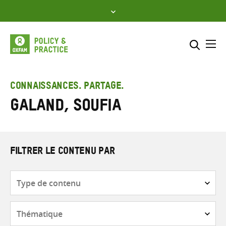
Skip
to
content
Me
Inclure
Sélectionner l’emplacement d
CONNAISSANCES. PARTAGE.
Galand, Soufia
RECHERCHER
Saisir
les
termes
de
FILTRER LE CONTENU PAR
recherche
Type
de
contenu
Thématique