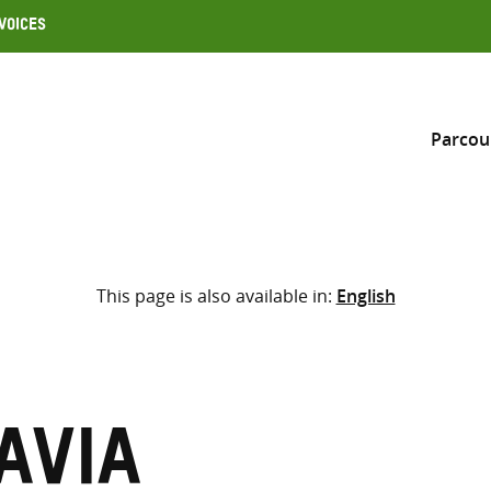
Voices
Parcou
Inclure
This page is also available in:
English
Sélectionner l’emplacement d
RECHERCHE
Saisir
les
termes
avia
de