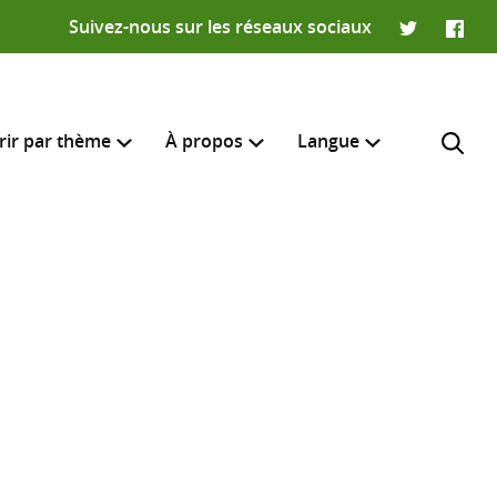
Suivez-nous sur les réseaux sociaux
Twitter
Faceb
rir par thème
À propos
Langue
English
e recherche
R