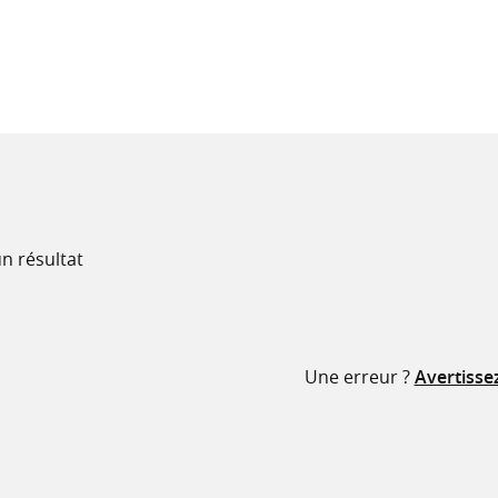
recherche
ressources
n résultat
Une erreur ?
Avertisse