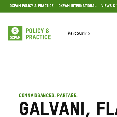
Skip
Oxfam Policy & Practice
Oxfam International
Views & 
to
content
Parcourir
CONNAISSANCES. PARTAGE.
Galvani, Fl