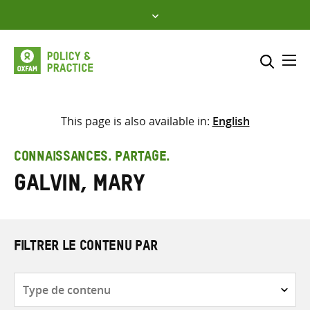
Skip
to
content
Me
Inclure
Sélectionner l’emplacement d
This page is also available in:
English
RECHERCHER
Saisir
CONNAISSANCES. PARTAGE.
les
Galvin, Mary
termes
de
recherche
FILTRER LE CONTENU PAR
Type
de