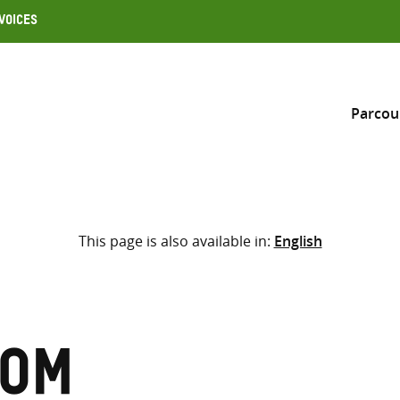
Voices
Parcou
Inclure
This page is also available in:
English
Sélectionner l’emplacement d
RECHERCHE
Saisir
les
termes
Tom
de