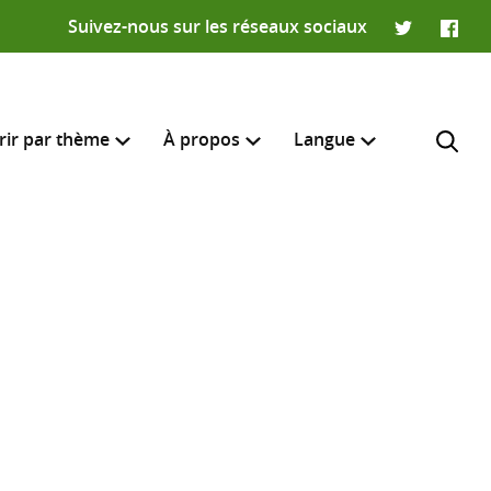
Suivez-nous sur les réseaux sociaux
Twitter
Faceb
rir par thème
À propos
Langue
English
e recherche
R