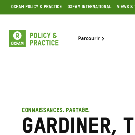
Skip
Oxfam Policy & Practice
Oxfam International
Views & 
to
content
Parcourir
CONNAISSANCES. PARTAGE.
Gardiner, 