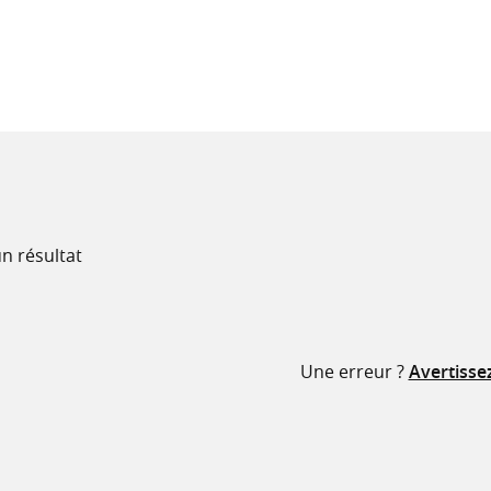
recherche
ressources
n résultat
Une erreur ?
Avertisse