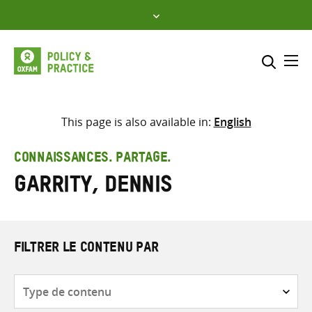
Skip
to
content
Me
Inclure
Sélectionner l’emplacement d
This page is also available in:
English
RECHERCHER
Saisir
CONNAISSANCES. PARTAGE.
les
Garrity, Dennis
termes
de
recherche
FILTRER LE CONTENU PAR
Type
de